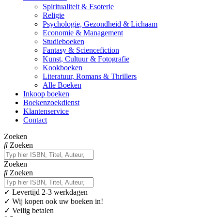
Spiritualiteit & Esoterie
Religie
Psychologie, Gezondheid & Lichaam
Economie & Management
Studieboeken
Fantasy & Sciencefiction
Kunst, Cultuur & Fotografie
Kookboeken
Literatuur, Romans & Thrillers
Alle Boeken
Inkoop boeken
Boekenzoekdienst
Klantenservice
Contact
Zoeken
Zoeken
Zoeken
Zoeken
✓
Levertijd 2-3 werkdagen
✓ Wij kopen ook uw boeken in!
✓ Veilig betalen