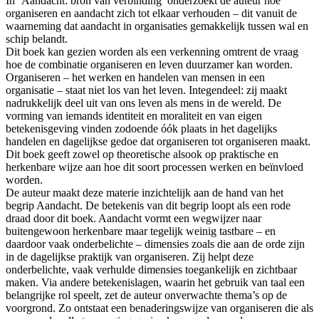
In ‘Aandacht: bron van verbinding’ onderzoekt de auteur hoe
organiseren en aandacht zich tot elkaar verhouden – dit vanuit de
waarneming dat aandacht in organisaties gemakkelijk tussen wal en
schip belandt.
Dit boek kan gezien worden als een verkenning omtrent de vraag
hoe de combinatie organiseren en leven duurzamer kan worden.
Organiseren – het werken en handelen van mensen in een
organisatie – staat niet los van het leven. Integendeel: zij maakt
nadrukkelijk deel uit van ons leven als mens in de wereld. De
vorming van iemands identiteit en moraliteit en van eigen
betekenisgeving vinden zodoende óók plaats in het dagelijks
handelen en dagelijkse gedoe dat organiseren tot organiseren maakt.
Dit boek geeft zowel op theoretische alsook op praktische en
herkenbare wijze aan hoe dit soort processen werken en beïnvloed
worden.
De auteur maakt deze materie inzichtelijk aan de hand van het
begrip Aandacht. De betekenis van dit begrip loopt als een rode
draad door dit boek. Aandacht vormt een wegwijzer naar
buitengewoon herkenbare maar tegelijk weinig tastbare – en
daardoor vaak onderbelichte – dimensies zoals die aan de orde zijn
in de dagelijkse praktijk van organiseren. Zij helpt deze
onderbelichte, vaak verhulde dimensies toegankelijk en zichtbaar
maken. Via andere betekenislagen, waarin het gebruik van taal een
belangrijke rol speelt, zet de auteur onverwachte thema’s op de
voorgrond. Zo ontstaat een benaderingswijze van organiseren die als