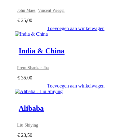
John Maes
,
Vincent Wiegel
€
25,00
Toevoegen aan winkelwagen
India & China
Prem Shankar Jha
€
35,00
Toevoegen aan winkelwagen
Alibaba
Liu Shiying
€
23,50