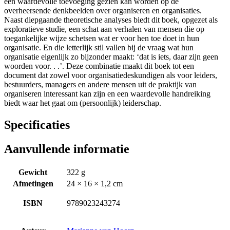
een waardevolle toevoeging gezien kan worden op de
overheersende denkbeelden over organiseren en organisaties.
Naast diepgaande theoretische analyses biedt dit boek, opgezet als
exploratieve studie, een schat aan verhalen van mensen die op
toegankelijke wijze schetsen wat er voor hen toe doet in hun
organisatie. En die letterlijk stil vallen bij de vraag wat hun
organisatie eigenlijk zo bijzonder maakt: ‘dat is iets, daar zijn geen
woorden voor. . .’. Deze combinatie maakt dit boek tot een
document dat zowel voor organisatiedeskundigen als voor leiders,
bestuurders, managers en andere mensen uit de praktijk van
organiseren interessant kan zijn en een waardevolle handreiking
biedt waar het gaat om (persoonlijk) leiderschap.
Specificaties
Aanvullende informatie
Gewicht
322 g
Afmetingen
24 × 16 × 1,2 cm
ISBN
9789023243274