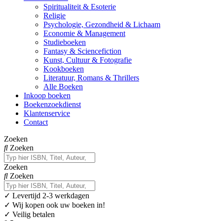
Spiritualiteit & Esoterie
Religie
Psychologie, Gezondheid & Lichaam
Economie & Management
Studieboeken
Fantasy & Sciencefiction
Kunst, Cultuur & Fotografie
Kookboeken
Literatuur, Romans & Thrillers
Alle Boeken
Inkoop boeken
Boekenzoekdienst
Klantenservice
Contact
Zoeken
Zoeken
Zoeken
Zoeken
✓
Levertijd 2-3 werkdagen
✓ Wij kopen ook uw boeken in!
✓ Veilig betalen