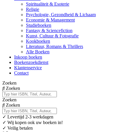
Spiritualiteit & Esoterie
Religie
Psychologie, Gezondheid & Lichaam
Economie & Management
Studieboeken
Fantasy & Sciencefiction
Kunst, Cultuur & Fotografie
Kookboeken
Literatuur, Romans & Thrillers
Alle Boeken
Inkoop boeken
Boekenzoekdienst
Klantenservice
Contact
Zoeken
Zoeken
Zoeken
Zoeken
✓
Levertijd 2-3 werkdagen
✓ Wij kopen ook uw boeken in!
✓ Veilig betalen