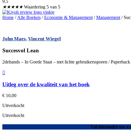
9.5
★
★
★
★
★
Waardering 5 van 5
Home
/
Alle Boeken
/
Economie & Management
/
Management
/ Suc
John Maes
,
Vincent Wiegel
Succesvol Lean
2dehands – In Goede Staat – met lichte gebruikerssporen / Paperback
Uitleg over de kwaliteit van het boek
€
10,00
Uitverkocht
Uitverkocht
Vul hieronder uw e-