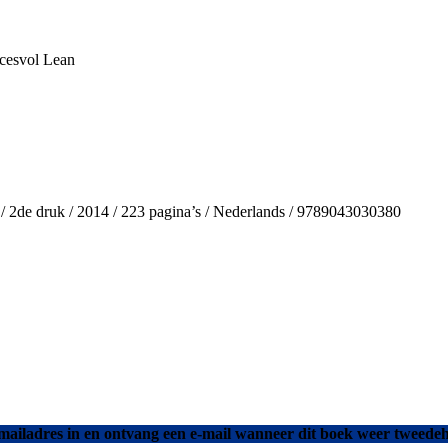
cesvol Lean
 / 2de druk / 2014 / 223 pagina’s / Nederlands / 9789043030380
mailadres in en ontvang een e-mail wanneer dit boek weer tweedeh