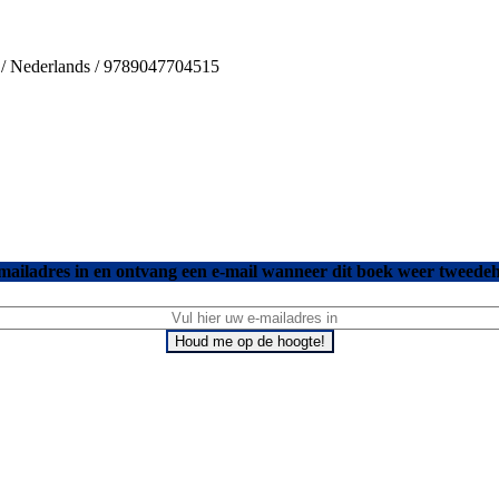
s / Nederlands / 9789047704515
mailadres in en ontvang een e-mail wanneer dit boek weer tweedeh
Houd me op de hoogte!