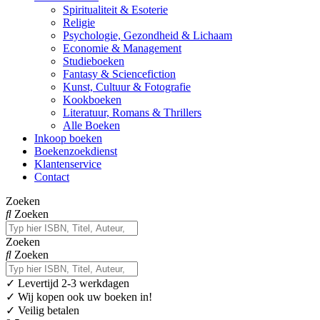
Spiritualiteit & Esoterie
Religie
Psychologie, Gezondheid & Lichaam
Economie & Management
Studieboeken
Fantasy & Sciencefiction
Kunst, Cultuur & Fotografie
Kookboeken
Literatuur, Romans & Thrillers
Alle Boeken
Inkoop boeken
Boekenzoekdienst
Klantenservice
Contact
Zoeken
Zoeken
Zoeken
Zoeken
✓
Levertijd 2-3 werkdagen
✓ Wij kopen ook uw boeken in!
✓ Veilig betalen