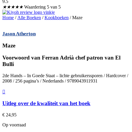
9.5
★
★
★
★
★
Waardering 5 van 5
Home
/
Alle Boeken
/
Kookboeken
/ Maze
Jason Atherton
Maze
Voorwoord van Ferran Adrià chef patron van El
Bulli
2de Hands – In Goede Staat – lichte gebruikerssporen / Hardcover /
2008 / 256 pagina’s / Nederlands / 9789043911931
Uitleg over de kwaliteit van het boek
€
24,95
Op voorraad