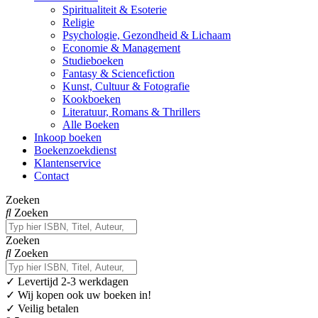
Spiritualiteit & Esoterie
Religie
Psychologie, Gezondheid & Lichaam
Economie & Management
Studieboeken
Fantasy & Sciencefiction
Kunst, Cultuur & Fotografie
Kookboeken
Literatuur, Romans & Thrillers
Alle Boeken
Inkoop boeken
Boekenzoekdienst
Klantenservice
Contact
Zoeken
Zoeken
Zoeken
Zoeken
✓
Levertijd 2-3 werkdagen
✓ Wij kopen ook uw boeken in!
✓ Veilig betalen