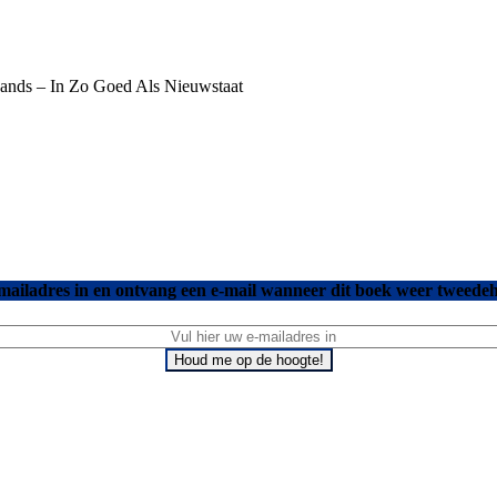
hands – In Zo Goed Als Nieuwstaat
mailadres in en ontvang een e-mail wanneer dit boek weer tweedeh
Houd me op de hoogte!