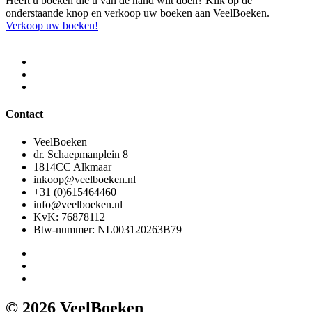
Heeft u boeken die u van de hand wilt doen? Klik op de
onderstaande knop en verkoop uw boeken aan VeelBoeken.
Verkoop uw boeken!
Contact
VeelBoeken
dr. Schaepmanplein 8
1814CC Alkmaar
inkoop@veelboeken.nl
+31 (0)615464460
info@veelboeken.nl
KvK: 76878112
Btw-nummer: NL003120263B79
© 2026 VeelBoeken