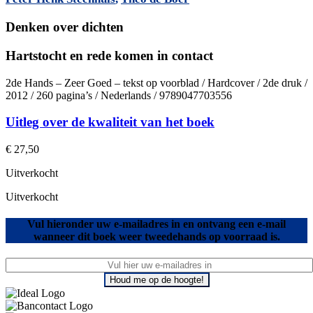
Denken over dichten
Hartstocht en rede komen in contact
2de Hands – Zeer Goed – tekst op voorblad / Hardcover / 2de druk /
2012 / 260 pagina’s / Nederlands / 9789047703556
Uitleg over de kwaliteit van het boek
€
27,50
Uitverkocht
Uitverkocht
Vul hieronder uw e-mailadres in en ontvang een e-mail
wanneer dit boek weer tweedehands op voorraad is.
Houd me op de hoogte!