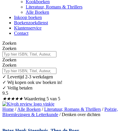
Kookboeken
Literatuur, Romans & Thrillers
Alle Boeken
Inkoop boeken
Boekenzoekdienst
Klantenservice
Contact
Zoeken
Zoeken
Zoeken
Zoeken
✓
Levertijd 2-3 werkdagen
✓ Wij kopen ook uw boeken in!
✓ Veilig betalen
9.5
★
★
★
★
★
Waardering 5 van 5
Home
/
Alle Boeken
/
Literatuur, Romans & Thrillers
/
Poëzie,
Bloemlezingen & Letterkunde
/ Denken over dichten
Peter Henk Steenhuis
,
Theo de Boer