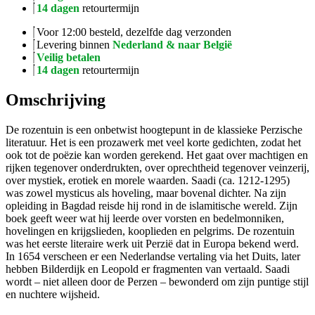
14 dagen
retourtermijn
Voor 12:00 besteld, dezelfde dag verzonden
Levering binnen
Nederland & naar België
Veilig betalen
14 dagen
retourtermijn
Omschrijving
De rozentuin is een onbetwist hoogtepunt in de klassieke Perzische
literatuur. Het is een prozawerk met veel korte gedichten, zodat het
ook tot de poëzie kan worden gerekend. Het gaat over machtigen en
rijken tegenover onderdrukten, over oprechtheid tegenover veinzerij,
over mystiek, erotiek en morele waarden. Saadi (ca. 1212-1295)
was zowel mysticus als hoveling, maar bovenal dichter. Na zijn
opleiding in Bagdad reisde hij rond in de islamitische wereld. Zijn
boek geeft weer wat hij leerde over vorsten en bedelmonniken,
hovelingen en krijgslieden, kooplieden en pelgrims. De rozentuin
was het eerste literaire werk uit Perzië dat in Europa bekend werd.
In 1654 verscheen er een Nederlandse vertaling via het Duits, later
hebben Bilderdijk en Leopold er fragmenten van vertaald. Saadi
wordt – niet alleen door de Perzen – bewonderd om zijn puntige stijl
en nuchtere wijsheid.