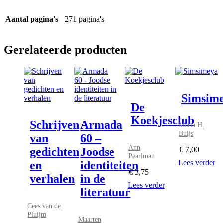
Aantal pagina's
271 pagina's
Gerelateerde producten
Simsim
De
Koekjesclub
Schrijven
Armada
Maria H.
Buijs
van
60 –
Ann
gedichten
Joodse
€
7,00
Pearlman
Lees verder
en
identiteiten
€
3,75
verhalen
in de
Lees verder
literatuur
Cees van de
Pluijm
Maarten