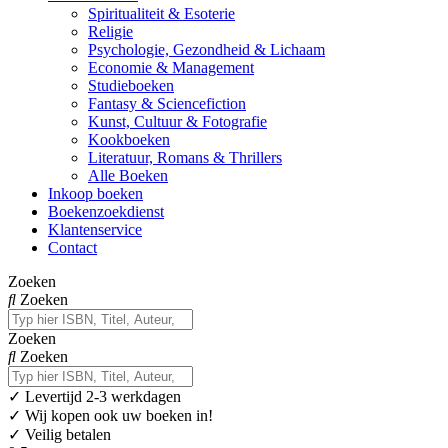
Spiritualiteit & Esoterie
Religie
Psychologie, Gezondheid & Lichaam
Economie & Management
Studieboeken
Fantasy & Sciencefiction
Kunst, Cultuur & Fotografie
Kookboeken
Literatuur, Romans & Thrillers
Alle Boeken
Inkoop boeken
Boekenzoekdienst
Klantenservice
Contact
Zoeken
Zoeken
Zoeken
Zoeken
✓
Levertijd 2-3 werkdagen
✓ Wij kopen ook uw boeken in!
✓ Veilig betalen