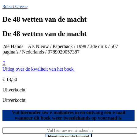
Robert Greene
De 48 wetten van de macht
De 48 wetten van de macht
2de Hands – Als Nieuw / Paperback / 1998 / 3de druk / 507
pagina’s / Nederlands / 9789029057387
Uitleg over de kwaliteit van het boek
€
13,50
Uitverkocht
Uitverkocht
Vul hieronder uw e-mailadres in en ontvang een e-mail
wanneer dit boek weer tweedehands op voorraad is.
Houd me op de hoogte!