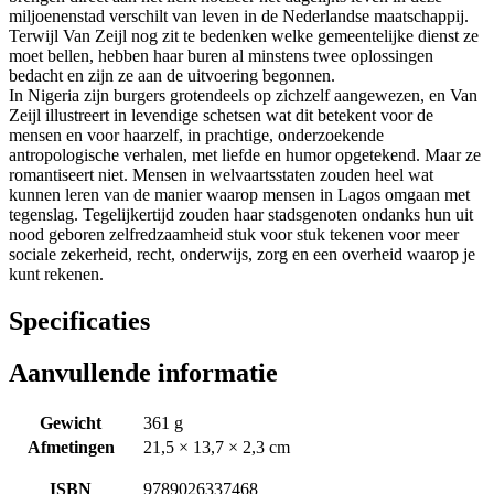
miljoenenstad verschilt van leven in de Nederlandse maatschappij.
Terwijl Van Zeijl nog zit te bedenken welke gemeentelijke dienst ze
moet bellen, hebben haar buren al minstens twee oplossingen
bedacht en zijn ze aan de uitvoering begonnen.
In Nigeria zijn burgers grotendeels op zichzelf aangewezen, en Van
Zeijl illustreert in levendige schetsen wat dit betekent voor de
mensen en voor haarzelf, in prachtige, onderzoekende
antropologische verhalen, met liefde en humor opgetekend. Maar ze
romantiseert niet. Mensen in welvaartsstaten zouden heel wat
kunnen leren van de manier waarop mensen in Lagos omgaan met
tegenslag. Tegelijkertijd zouden haar stadsgenoten ondanks hun uit
nood geboren zelfredzaamheid stuk voor stuk tekenen voor meer
sociale zekerheid, recht, onderwijs, zorg en een overheid waarop je
kunt rekenen.
Specificaties
Aanvullende informatie
Gewicht
361 g
Afmetingen
21,5 × 13,7 × 2,3 cm
ISBN
9789026337468