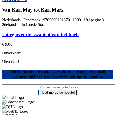
Van Karl May tot Karl Marx
Nederlands | Paperback | 9789090131870 | 1999 | 184 pagina’s |
2dehands – In Goede Staat
Uitleg over de kwaliteit van het boek
€
9,00
Uitverkocht
Uitverkocht
Vul hieronder uw e-mailadres in en ontvang een e-mail
wanneer dit boek weer tweedehands op voorraad is.
Houd me op de hoogte!