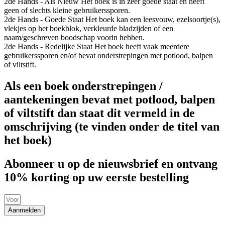
2de Hands - Als Nieuw
Het boek is in zeer goede staat en heeft
geen of slechts kleine gebruikerssporen.
2de Hands - Goede Staat
Het boek kan een leesvouw, ezelsoortje(s),
vlekjes op het boekblok, verkleurde bladzijden of een
naam/geschreven boodschap voorin hebben.
2de Hands - Redelijke Staat
Het boek heeft vaak meerdere
gebruikerssporen en/of bevat onderstrepingen met potlood, balpen
of viltstift.
Als een boek onderstrepingen /
aantekeningen bevat met potlood, balpen
of viltstift dan staat dit vermeld in de
omschrijving (te vinden onder de titel van
het boek)
Abonneer u op de nieuwsbrief en ontvang
10% korting op uw eerste bestelling
Aanmelden