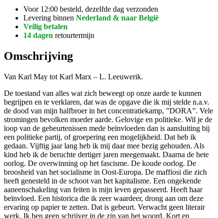
Voor 12:00 besteld, dezelfde dag verzonden
Levering binnen
Nederland & naar België
Veilig betalen
14 dagen
retourtermijn
Omschrijving
Van Karl May tot Karl Marx – L. Leeuwerik.
De toestand van alles wat zich beweegt op onze aarde te kunnen
begrijpen en te verklaren, dat was de opgave die ik mij stelde n.a.v.
de dood van mijn halfbroer in het concentratiekamp, ”DORA”. Vele
stromingen bevolken moeder aarde. Gelovige en politieke. Wil je de
loop van de gebeurtenissen mede beïnvloeden dan is aansluiting bij
een politieke partij, of groepering een mogelijkheid. Dat heb ik
gedaan. Vijftig jaar lang heb ik mij daar mee bezig gehouden. Als
kind heb ik de beruchte dertiger jaren meegemaakt. Daarna de hete
oorlog. De overwinning op het fascisme. De koude oorlog. De
broosheid van het socialisme in Oost-Europa. De maffiosi die zich
heeft genesteld in de schoot van het kapitalisme. Een ongekende
aaneenschakeling van feiten is mijn leven gepasseerd. Heeft haar
beïnvloed. Een historica die ik zeer waardeer, drong aan om deze
ervaring op papier te zetten. Dat is gebeurt. Verwacht geen literair
werk. Ik ben geen schrijver in de zin van het woord. Kort en