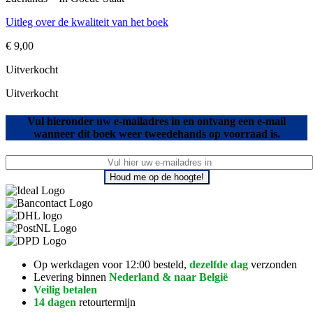
Uitleg over de kwaliteit van het boek
€
9,00
Uitverkocht
Uitverkocht
Vul hieronder uw e-mailadres in en ontvang een e-mail
wanneer dit boek weer tweedehands op voorraad is.
Houd me op de hoogte!
Op werkdagen voor 12:00 besteld,
dezelfde dag
verzonden
Levering binnen
Nederland & naar België
Veilig betalen
14 dagen
retourtermijn