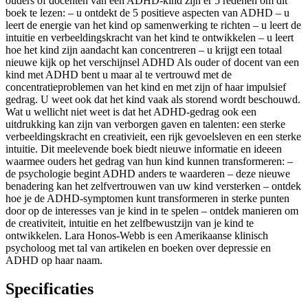
ouders of docenten van een ADHD-kind zijn er 5 redenen om dit
boek te lezen: – u ontdekt de 5 positieve aspecten van ADHD – u
leert de energie van het kind op samenwerking te richten – u leert de
intuitie en verbeeldingskracht van het kind te ontwikkelen – u leert
hoe het kind zijn aandacht kan concentreren – u krijgt een totaal
nieuwe kijk op het verschijnsel ADHD Als ouder of docent van een
kind met ADHD bent u maar al te vertrouwd met de
concentratieproblemen van het kind en met zijn of haar impulsief
gedrag. U weet ook dat het kind vaak als storend wordt beschouwd.
Wat u wellicht niet weet is dat het ADHD-gedrag ook een
uitdrukking kan zijn van verborgen gaven en talenten: een sterke
verbeeldingskracht en creativieit, een rijk gevoelsleven en een sterke
intuitie. Dit meelevende boek biedt nieuwe informatie en ideeen
waarmee ouders het gedrag van hun kind kunnen transformeren: –
de psychologie begint ADHD anders te waarderen – deze nieuwe
benadering kan het zelfvertrouwen van uw kind versterken – ontdek
hoe je de ADHD-symptomen kunt transformeren in sterke punten
door op de interesses van je kind in te spelen – ontdek manieren om
de creativiteit, intuitie en het zelfbewustzijn van je kind te
ontwikkelen. Lara Honos-Webb is een Amerikaanse klinisch
psycholoog met tal van artikelen en boeken over depressie en
ADHD op haar naam.
Specificaties