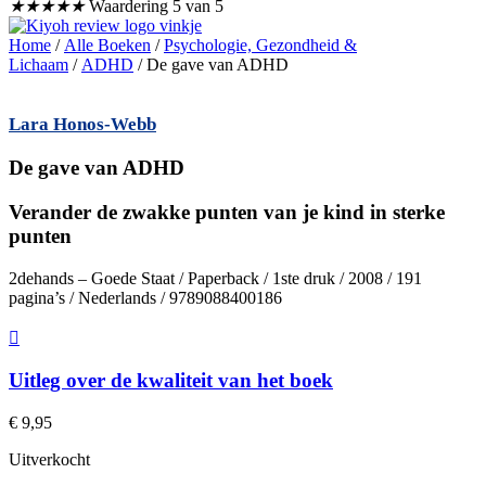
★
★
★
★
★
Waardering 5 van 5
Home
/
Alle Boeken
/
Psychologie, Gezondheid &
Lichaam
/
ADHD
/ De gave van ADHD
Lara Honos-Webb
De gave van ADHD
Verander de zwakke punten van je kind in sterke
punten
2dehands – Goede Staat / Paperback / 1ste druk / 2008 / 191
pagina’s / Nederlands / 9789088400186
Uitleg over de kwaliteit van het boek
€
9,95
Uitverkocht