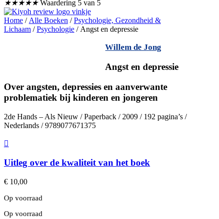
★
★
★
★
★
Waardering 5 van 5
Home
/
Alle Boeken
/
Psychologie, Gezondheid &
Lichaam
/
Psychologie
/ Angst en depressie
Willem de Jong
Angst en depressie
Over angsten, depressies en aanverwante
problematiek bij kinderen en jongeren
2de Hands – Als Nieuw / Paperback / 2009 / 192 pagina’s /
Nederlands / 9789077671375
Uitleg over de kwaliteit van het boek
€
10,00
Op voorraad
Op voorraad