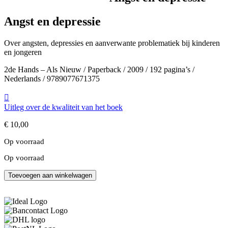
Angst en depressie
Over angsten, depressies en aanverwante problematiek bij kinderen
en jongeren
2de Hands – Als Nieuw / Paperback / 2009 / 192 pagina’s /
Nederlands / 9789077671375
Uitleg over de kwaliteit van het boek
€
10,00
Op voorraad
Op voorraad
Angst
Toevoegen aan winkelwagen
en
depressie
aantal