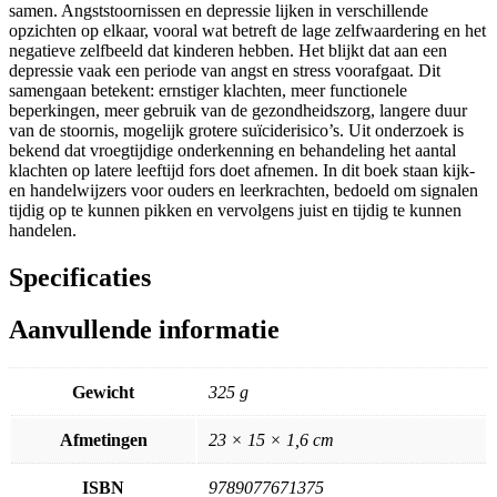
samen. Angststoornissen en depressie lijken in verschillende
opzichten op elkaar, vooral wat betreft de lage zelfwaardering en het
negatieve zelfbeeld dat kinderen hebben. Het blijkt dat aan een
depressie vaak een periode van angst en stress voorafgaat. Dit
samengaan betekent: ernstiger klachten, meer functionele
beperkingen, meer gebruik van de gezondheidszorg, langere duur
van de stoornis, mogelijk grotere suïciderisico’s. Uit onderzoek is
bekend dat vroegtijdige onderkenning en behandeling het aantal
klachten op latere leeftijd fors doet afnemen. In dit boek staan kijk-
en handelwijzers voor ouders en leerkrachten, bedoeld om signalen
tijdig op te kunnen pikken en vervolgens juist en tijdig te kunnen
handelen.
Specificaties
Aanvullende informatie
Gewicht
325 g
Afmetingen
23 × 15 × 1,6 cm
ISBN
9789077671375