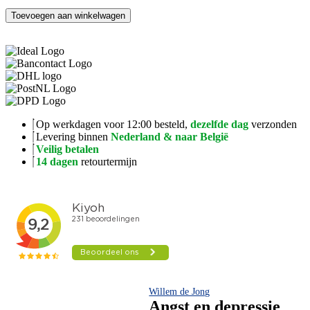
Angst
Toevoegen aan winkelwagen
en
depressie
aantal
Op werkdagen voor 12:00 besteld,
dezelfde dag
verzonden
Levering binnen
Nederland & naar België
Veilig betalen
14 dagen
retourtermijn
Willem de Jong
Angst en depressie