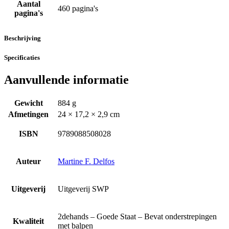
Aantal
460 pagina's
pagina's
Beschrijving
Specificaties
Aanvullende informatie
Gewicht
884 g
Afmetingen
24 × 17,2 × 2,9 cm
ISBN
9789088508028
Auteur
Martine F. Delfos
Uitgeverij
Uitgeverij SWP
2dehands – Goede Staat – Bevat onderstrepingen
Kwaliteit
met balpen