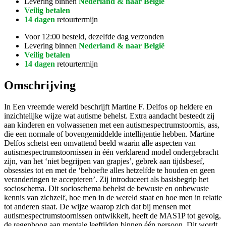
Levering binnen
Nederland & naar België
Veilig betalen
14 dagen
retourtermijn
Voor 12:00 besteld, dezelfde dag verzonden
Levering binnen
Nederland & naar België
Veilig betalen
14 dagen
retourtermijn
Omschrijving
In Een vreemde wereld beschrijft Martine F. Delfos op heldere en
inzichtelijke wijze wat autisme behelst. Extra aandacht besteedt zij
aan kinderen en volwassenen met een autismespectrumstoornis, ass,
die een normale of bovengemiddelde intelligentie hebben. Martine
Delfos schetst een omvattend beeld waarin alle aspecten van
autismespectrumstoornissen in één verklarend model ondergebracht
zijn, van het ‘niet begrijpen van grapjes’, gebrek aan tijdsbesef,
obsessies tot en met de ‘behoefte alles hetzelfde te houden en geen
veranderingen te accepteren’. Zij introduceert als basisbegrip het
socioschema. Dit socioschema behelst de bewuste en onbewuste
kennis van zichzelf, hoe men in de wereld staat en hoe men in relatie
tot anderen staat. De wijze waarop zich dat bij mensen met
autismespectrumstoornissen ontwikkelt, heeft de MAS1P tot gevolg,
de regenboog aan mentale leeftijden binnen één persoon. Dit wordt