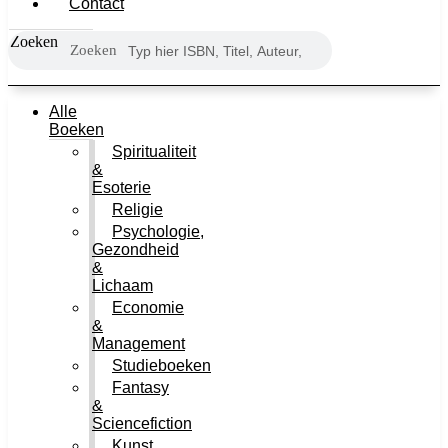
Contact
Zoeken
Zoeken
Alle
Boeken
Spiritualiteit
&
Esoterie
Religie
Psychologie,
Gezondheid
&
Lichaam
Economie
&
Management
Studieboeken
Fantasy
&
Sciencefiction
Kunst,