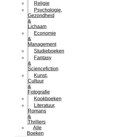
Religie
Psychologie,
Gezondheid
&
Lichaam
Economie
&
Management
Studieboeken
Fantasy
&
Sciencefiction
Kunst,
Cultuur
&
Fotografie
Kookboeken
Literatuur,
Romans
&
Thrillers
Alle
Boeken