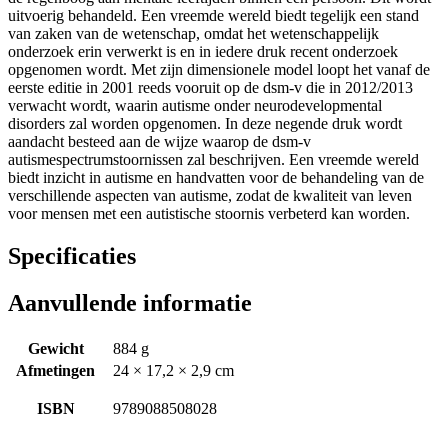
uitvoerig behandeld. Een vreemde wereld biedt tegelijk een stand
van zaken van de wetenschap, omdat het wetenschappelijk
onderzoek erin verwerkt is en in iedere druk recent onderzoek
opgenomen wordt. Met zijn dimensionele model loopt het vanaf de
eerste editie in 2001 reeds vooruit op de dsm-v die in 2012/2013
verwacht wordt, waarin autisme onder neurodevelopmental
disorders zal worden opgenomen. In deze negende druk wordt
aandacht besteed aan de wijze waarop de dsm-v
autismespectrumstoornissen zal beschrijven. Een vreemde wereld
biedt inzicht in autisme en handvatten voor de behandeling van de
verschillende aspecten van autisme, zodat de kwaliteit van leven
voor mensen met een autistische stoornis verbeterd kan worden.
Specificaties
Aanvullende informatie
Gewicht
884 g
Afmetingen
24 × 17,2 × 2,9 cm
ISBN
9789088508028