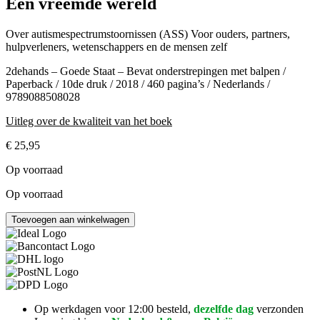
Een vreemde wereld
Over autismespectrumstoornissen (ASS) Voor ouders, partners,
hulpverleners, wetenschappers en de mensen zelf
2dehands – Goede Staat – Bevat onderstrepingen met balpen /
Paperback / 10de druk / 2018 / 460 pagina’s / Nederlands /
9789088508028
Uitleg over de kwaliteit van het boek
€
25,95
Op voorraad
Op voorraad
Een
Toevoegen aan winkelwagen
vreemde
wereld
aantal
Op werkdagen voor 12:00 besteld,
dezelfde dag
verzonden