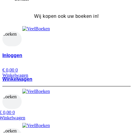
Wij kopen ook uw boeken in!
Zoeken
Zoeken
Inloggen
€
0,00
0
Winkelwagen
Winkelwagen
Zoeken
Zoeken
€
0,00
0
Winkelwagen
Zoeken