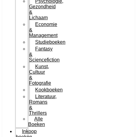
Psychologie,
Gezondheid
&
Lichaam
Economie
&
Management
Studieboeken
Fantasy
&
Sciencefiction
Kunst,
Cultuur
&
Fotografie
Kookboeken
Literatuur,
Romans
&
Thrillers
Alle
Boeken
Inkoop
boeken