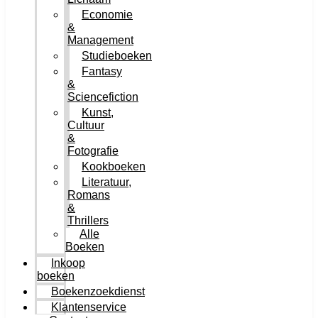
Economie
&
Management
Studieboeken
Fantasy
&
Sciencefiction
Kunst,
Cultuur
&
Fotografie
Kookboeken
Literatuur,
Romans
&
Thrillers
Alle
Boeken
Inkoop
boeken
Boekenzoekdienst
Klantenservice