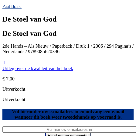
Paul Brand
De Stoel van God
De Stoel van God
2de Hands – Als Nieuw / Paperback / Druk 1 / 2006 / 294 Pagina’s /
Nederlands / 9789085620396
Uitleg over de kwaliteit van het boek
€
7,00
Uitverkocht
Uitverkocht
Vul hieronder uw e-mailadres in en ontvang een e-mail
wanneer dit boek weer tweedehands op voorraad is.
Houd me op de hoogte!