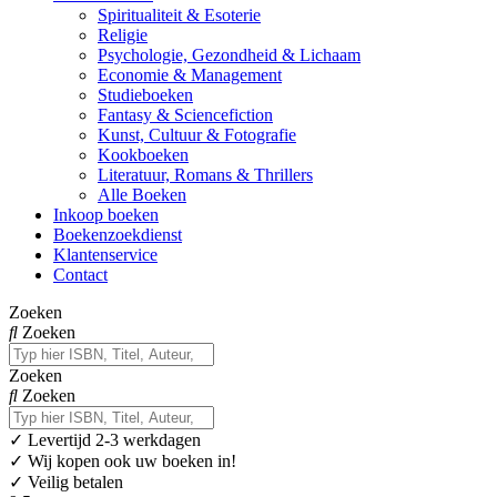
Spiritualiteit & Esoterie
Religie
Psychologie, Gezondheid & Lichaam
Economie & Management
Studieboeken
Fantasy & Sciencefiction
Kunst, Cultuur & Fotografie
Kookboeken
Literatuur, Romans & Thrillers
Alle Boeken
Inkoop boeken
Boekenzoekdienst
Klantenservice
Contact
Zoeken
Zoeken
Zoeken
Zoeken
✓
Levertijd 2-3 werkdagen
✓ Wij kopen ook uw boeken in!
✓ Veilig betalen