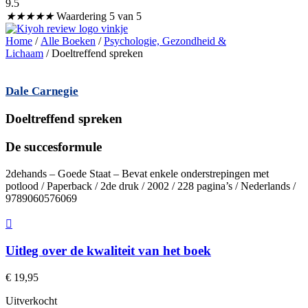
9.5
★
★
★
★
★
Waardering 5 van 5
Home
/
Alle Boeken
/
Psychologie, Gezondheid &
Lichaam
/ Doeltreffend spreken
Dale Carnegie
Doeltreffend spreken
De succesformule
2dehands – Goede Staat – Bevat enkele onderstrepingen met
potlood / Paperback / 2de druk / 2002 / 228 pagina’s / Nederlands /
9789060576069
Uitleg over de kwaliteit van het boek
€
19,95
Uitverkocht