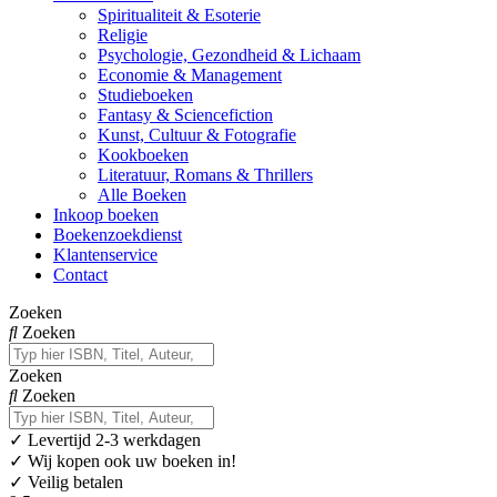
Spiritualiteit & Esoterie
Religie
Psychologie, Gezondheid & Lichaam
Economie & Management
Studieboeken
Fantasy & Sciencefiction
Kunst, Cultuur & Fotografie
Kookboeken
Literatuur, Romans & Thrillers
Alle Boeken
Inkoop boeken
Boekenzoekdienst
Klantenservice
Contact
Zoeken
Zoeken
Zoeken
Zoeken
✓
Levertijd 2-3 werkdagen
✓ Wij kopen ook uw boeken in!
✓ Veilig betalen