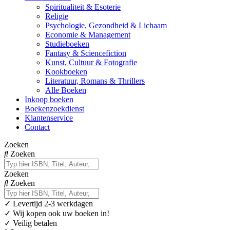
Spiritualiteit & Esoterie
Religie
Psychologie, Gezondheid & Lichaam
Economie & Management
Studieboeken
Fantasy & Sciencefiction
Kunst, Cultuur & Fotografie
Kookboeken
Literatuur, Romans & Thrillers
Alle Boeken
Inkoop boeken
Boekenzoekdienst
Klantenservice
Contact
Zoeken
Zoeken
Zoeken
Zoeken
✓
Levertijd 2-3 werkdagen
✓ Wij kopen ook uw boeken in!
✓ Veilig betalen