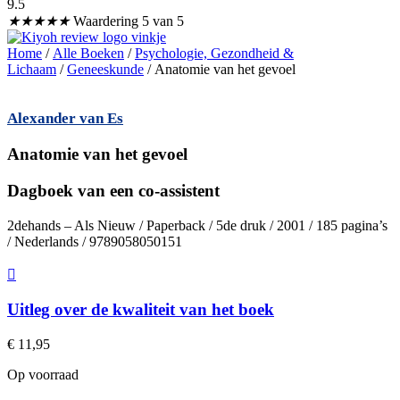
9.5
★
★
★
★
★
Waardering 5 van 5
Home
/
Alle Boeken
/
Psychologie, Gezondheid &
Lichaam
/
Geneeskunde
/ Anatomie van het gevoel
Alexander van Es
Anatomie van het gevoel
Dagboek van een co-assistent
2dehands – Als Nieuw / Paperback / 5de druk / 2001 / 185 pagina’s
/ Nederlands / 9789058050151
Uitleg over de kwaliteit van het boek
€
11,95
Op voorraad