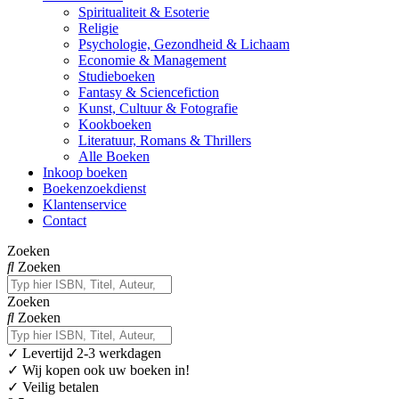
Spiritualiteit & Esoterie
Religie
Psychologie, Gezondheid & Lichaam
Economie & Management
Studieboeken
Fantasy & Sciencefiction
Kunst, Cultuur & Fotografie
Kookboeken
Literatuur, Romans & Thrillers
Alle Boeken
Inkoop boeken
Boekenzoekdienst
Klantenservice
Contact
Zoeken
Zoeken
Zoeken
Zoeken
✓
Levertijd 2-3 werkdagen
✓ Wij kopen ook uw boeken in!
✓ Veilig betalen