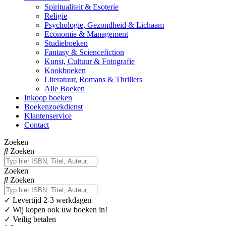
Spiritualiteit & Esoterie
Religie
Psychologie, Gezondheid & Lichaam
Economie & Management
Studieboeken
Fantasy & Sciencefiction
Kunst, Cultuur & Fotografie
Kookboeken
Literatuur, Romans & Thrillers
Alle Boeken
Inkoop boeken
Boekenzoekdienst
Klantenservice
Contact
Zoeken
Zoeken
Zoeken
Zoeken
✓
Levertijd 2-3 werkdagen
✓ Wij kopen ook uw boeken in!
✓ Veilig betalen