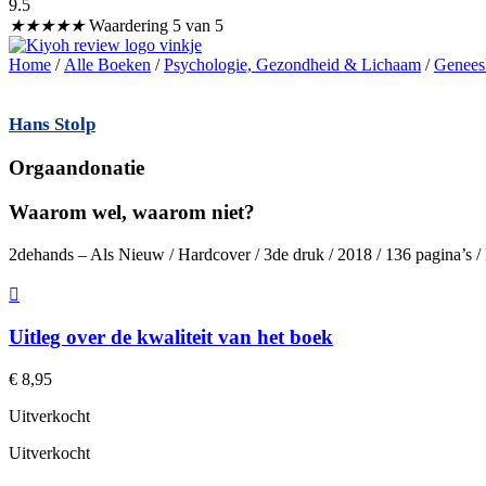
9.5
★
★
★
★
★
Waardering 5 van 5
Home
/
Alle Boeken
/
Psychologie, Gezondheid & Lichaam
/
Genees
Hans Stolp
Orgaandonatie
Waarom wel, waarom niet?
2dehands – Als Nieuw / Hardcover / 3de druk / 2018 / 136 pagina’s
Uitleg over de kwaliteit van het boek
€
8,95
Uitverkocht
Uitverkocht