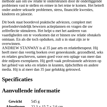
methode aan om uw relatie te ondersteunen door de onderliggende
problemen vast te stellen en ermee in het reine te komen. Het betreft
onder andere seksuele problemen, stress, financiële kwesties,
kinderen en jaloezie.
Dit boek staat boordevol praktische adviezen, compleet met
proefondervindelijk bewezen actieplannen en vragen die uw
zelfreflectie stimuleren. Het helpt u met het aanleren van
vaardigheden om te voorkomen dat er binnen uw relatie obstakels
ontstaan. En als die toch opduiken, zult u in staat zijn ze te
overwinnen.
ANDREW STANWAY is al 35 jaar arts en relatietherapeut. Hij
heeft meer dan veertig boeken over geneeskunde, gezondheid, seks
en relaties geschreven, samen goed voor een oplage van meer dan
drie miljoen exemplaren. Hij geeft vaak professionele adviezen op
het gebied van seks en relaties in kranten, tijdschriften en andere
media. Hij is al meer dan 35 jaar gelukkig getrouwd.
Specificaties
Aanvullende informatie
Gewicht
545 g
Afmetingen
22,3 × 15,7 × 2,6 cm