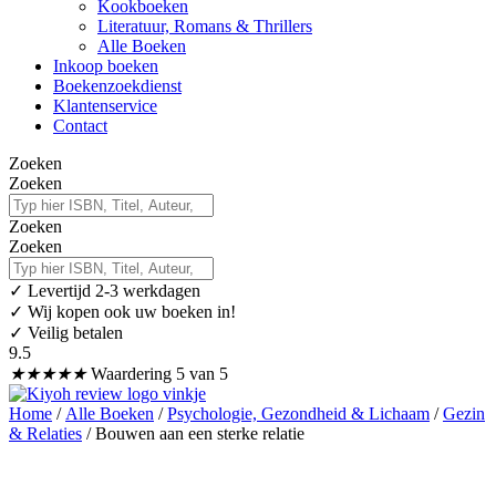
Kookboeken
Literatuur, Romans & Thrillers
Alle Boeken
Inkoop boeken
Boekenzoekdienst
Klantenservice
Contact
Zoeken
Zoeken
Zoeken
Zoeken
✓
Levertijd 2-3 werkdagen
✓ Wij kopen ook uw boeken in!
✓ Veilig betalen
9.5
★
★
★
★
★
Waardering 5 van 5
Home
/
Alle Boeken
/
Psychologie, Gezondheid & Lichaam
/
Gezin
& Relaties
/ Bouwen aan een sterke relatie