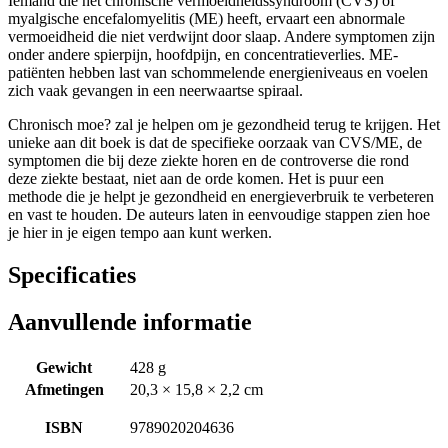
Iemand die het chronische vermoeidheidssyndroom (CVS) of
myalgische encefalomyelitis (ME) heeft, ervaart een abnormale
vermoeidheid die niet verdwijnt door slaap. Andere symptomen zijn
onder andere spierpijn, hoofdpijn, en concentratieverlies. ME-
patiënten hebben last van schommelende energieniveaus en voelen
zich vaak gevangen in een neerwaartse spiraal.
Chronisch moe? zal je helpen om je gezondheid terug te krijgen. Het
unieke aan dit boek is dat de specifieke oorzaak van CVS/ME, de
symptomen die bij deze ziekte horen en de controverse die rond
deze ziekte bestaat, niet aan de orde komen. Het is puur een
methode die je helpt je gezondheid en energieverbruik te verbeteren
en vast te houden. De auteurs laten in eenvoudige stappen zien hoe
je hier in je eigen tempo aan kunt werken.
Specificaties
Aanvullende informatie
Gewicht
428 g
Afmetingen
20,3 × 15,8 × 2,2 cm
ISBN
9789020204636