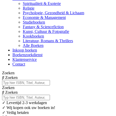
Spiritualiteit & Esoterie
Religie
Psychologie, Gezondheid & Lichaam
Economie & Management
Studieboeken
Fantasy & Sciencefiction
Kunst, Cultuur & Fotografie
Kookboeken
Literatuur, Romans & Thrillers
Alle Boeken
Inkoop boeken
Boekenzoekdienst
Klantenservice
Contact
Zoeken
Zoeken
Zoeken
Zoeken
✓
Levertijd 2-3 werkdagen
✓ Wij kopen ook uw boeken in!
✓ Veilig betalen