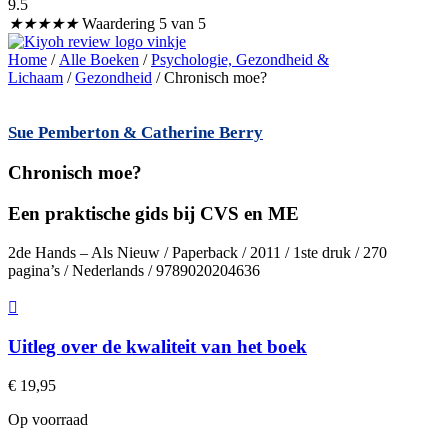
9.5
★
★
★
★
★
Waardering 5 van 5
Home
/
Alle Boeken
/
Psychologie, Gezondheid &
Lichaam
/
Gezondheid
/ Chronisch moe?
Sue Pemberton & Catherine Berry
Chronisch moe?
Een praktische gids bij CVS en ME
2de Hands – Als Nieuw / Paperback / 2011 / 1ste druk / 270
pagina’s / Nederlands / 9789020204636
Uitleg over de kwaliteit van het boek
€
19,95
Op voorraad