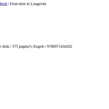
heid
/ From here to Longevity
e druk / 375 pagina’s /Engels / 9780971434202