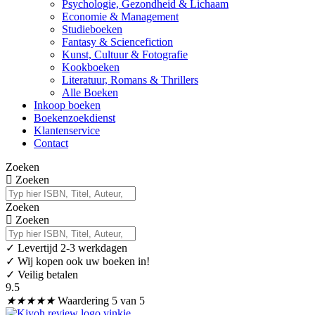
Psychologie, Gezondheid & Lichaam
Economie & Management
Studieboeken
Fantasy & Sciencefiction
Kunst, Cultuur & Fotografie
Kookboeken
Literatuur, Romans & Thrillers
Alle Boeken
Inkoop boeken
Boekenzoekdienst
Klantenservice
Contact
Zoeken
Zoeken
Zoeken
Zoeken
✓
Levertijd 2-3 werkdagen
✓ Wij kopen ook uw boeken in!
✓ Veilig betalen
9.5
★
★
★
★
★
Waardering 5 van 5