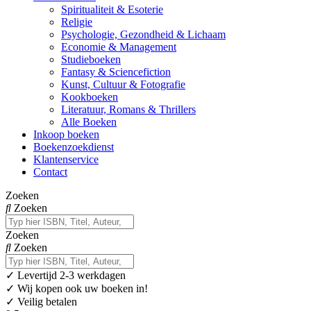
Spiritualiteit & Esoterie
Religie
Psychologie, Gezondheid & Lichaam
Economie & Management
Studieboeken
Fantasy & Sciencefiction
Kunst, Cultuur & Fotografie
Kookboeken
Literatuur, Romans & Thrillers
Alle Boeken
Inkoop boeken
Boekenzoekdienst
Klantenservice
Contact
Zoeken
Zoeken
Zoeken
Zoeken
✓
Levertijd 2-3 werkdagen
✓ Wij kopen ook uw boeken in!
✓ Veilig betalen