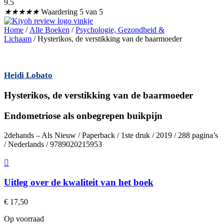
9.5
★
★
★
★
★
Waardering 5 van 5
Home
/
Alle Boeken
/
Psychologie, Gezondheid &
Lichaam
/ Hysterikos, de verstikking van de baarmoeder
Heidi Lobato
Hysterikos, de verstikking van de baarmoeder
Endometriose als onbegrepen buikpijn
2dehands – Als Nieuw / Paperback / 1ste druk / 2019 / 288 pagina’s
/ Nederlands / 9789020215953
Uitleg over de kwaliteit van het boek
€
17,50
Op voorraad