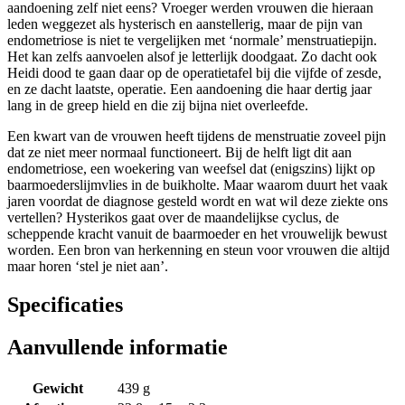
aandoening zelf niet eens? Vroeger werden vrouwen die hieraan
leden weggezet als hysterisch en aanstellerig, maar de pijn van
endometriose is niet te vergelijken met ‘normale’ menstruatiepijn.
Het kan zelfs aanvoelen alsof je letterlijk doodgaat. Zo dacht ook
Heidi dood te gaan daar op de operatietafel bij die vijfde of zesde,
en ze dacht laatste, operatie. Een aandoening die haar dertig jaar
lang in de greep hield en die zij bijna niet overleefde.
Een kwart van de vrouwen heeft tijdens de menstruatie zoveel pijn
dat ze niet meer normaal functioneert. Bij de helft ligt dit aan
endometriose, een woekering van weefsel dat (enigszins) lijkt op
baarmoederslijmvlies in de buikholte. Maar waarom duurt het vaak
jaren voordat de diagnose gesteld wordt en wat wil deze ziekte ons
vertellen? Hysterikos gaat over de maandelijkse cyclus, de
scheppende kracht vanuit de baarmoeder en het vrouwelijk bewust
worden. Een bron van herkenning en steun voor vrouwen die altijd
maar horen ‘stel je niet aan’.
Specificaties
Aanvullende informatie
Gewicht
439 g