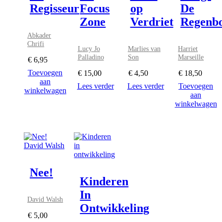
Regisseur
Focus
op
De
Zone
Verdriet
Regenb
Abkader
Chrifi
Lucy Jo
Marlies van
Harriet
Palladino
Son
Marseille
€
6,95
Toevoegen
€
15,00
€
4,50
€
18,50
aan
Lees verder
Lees verder
Toevoegen
winkelwagen
aan
winkelwagen
Nee!
Kinderen
In
David Walsh
Ontwikkeling
€
5,00