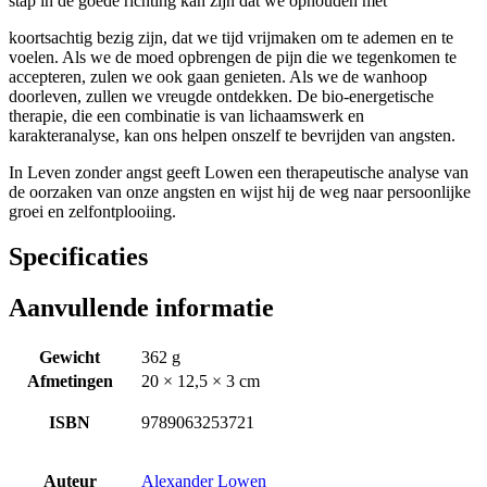
stap in de goede richting kan zijn dat we ophouden met
koortsachtig bezig zijn, dat we tijd vrijmaken om te ademen en te
voelen. Als we de moed opbrengen de pijn die we tegenkomen te
accepteren, zulen we ook gaan genieten. Als we de wanhoop
doorleven, zullen we vreugde ontdekken. De bio-energetische
therapie, die een combinatie is van lichaamswerk en
karakteranalyse, kan ons helpen onszelf te bevrijden van angsten.
In Leven zonder angst geeft Lowen een therapeutische analyse van
de oorzaken van onze angsten en wijst hij de weg naar persoonlijke
groei en zelfontplooiing.
Specificaties
Aanvullende informatie
Gewicht
362 g
Afmetingen
20 × 12,5 × 3 cm
ISBN
9789063253721
Auteur
Alexander Lowen