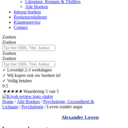
Literatuur, Romans & Thrillers
Alle Boeken
Inkoop boeken
Boekenzoekdienst
Klantenservice
Contact
Zoeken
Zoeken
Zoeken
Zoeken
✓
Levertijd 2-3 werkdagen
✓ Wij kopen ook uw boeken in!
✓ Veilig betalen
9.5
★
★
★
★
★
Waardering 5 van 5
Home
/
Alle Boeken
/
Psychologie, Gezondheid &
Lichaam
/
Psychologie
/ Leven zonder angst
Alexander Lowen