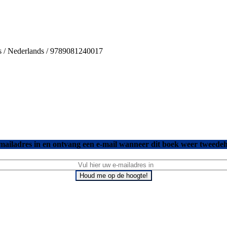
’s / Nederlands / 9789081240017
mailadres in en ontvang een e-mail wanneer dit boek weer tweedeh
Houd me op de hoogte!