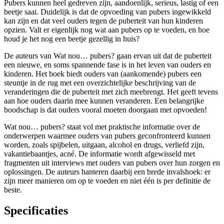
Pubers kunnen heel gedreven zijn, aandoenlijk, serieus, lastig of een
beetje saai. Duidelijk is dat de opvoeding van pubers ingewikkeld
kan zijn en dat veel ouders tegen de puberteit van hun kinderen
opzien. Valt er eigenlijk nog wat aan pubers op te voeden, en hoe
houd je het nog een beetje gezellig in huis?
De auteurs van Wat nou… pubers? gaan ervan uit dat de puberteit
een nieuwe, en soms spannende fase is in het leven van ouders en
kinderen. Het boek biedt ouders van (aankomende) pubers een
steuntje in de rug met een overzichtelijke beschrijving van de
veranderingen die de puberteit met zich meebrengt. Het geeft tevens
aan hoe ouders daarin mee kunnen veranderen. Een belangrijke
boodschap is dat ouders vooral moeten doorgaan met opvoeden!
Wat nou… pubers? staat vol met praktische informatie over de
onderwerpen waarmee ouders van pubers geconfronteerd kunnen
worden, zoals spijbelen, uitgaan, alcohol en drugs, verliefd zijn,
vakantiebaantjes, acné. De informatie wordt afgewisseld met
fragmenten uit interviews met ouders van pubers over hun zorgen en
oplossingen. De auteurs hanteren daarbij een brede invalshoek: er
zijn meer manieren om op te voeden en niet één is per definitie de
beste.
Specificaties