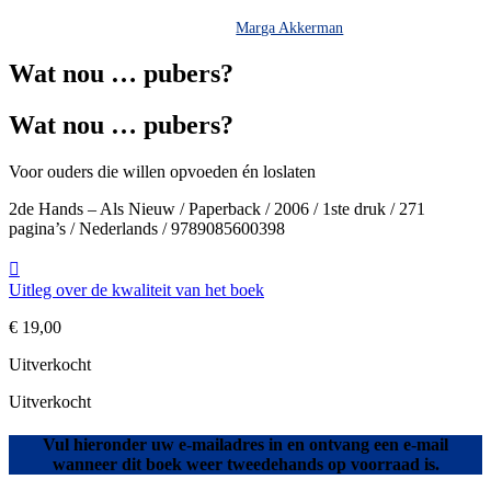
Marga Akkerman
Wat nou … pubers?
Wat nou … pubers?
Voor ouders die willen opvoeden én loslaten
2de Hands – Als Nieuw / Paperback / 2006 / 1ste druk / 271
pagina’s / Nederlands / 9789085600398
Uitleg over de kwaliteit van het boek
€
19,00
Uitverkocht
Uitverkocht
Vul hieronder uw e-mailadres in en ontvang een e-mail
wanneer dit boek weer tweedehands op voorraad is.