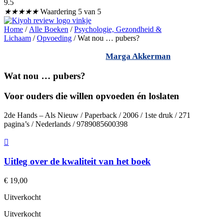
9.5
★
★
★
★
★
Waardering 5 van 5
Home
/
Alle Boeken
/
Psychologie, Gezondheid &
Lichaam
/
Opvoeding
/ Wat nou … pubers?
Marga Akkerman
Wat nou … pubers?
Voor ouders die willen opvoeden én loslaten
2de Hands – Als Nieuw / Paperback / 2006 / 1ste druk / 271
pagina’s / Nederlands / 9789085600398
Uitleg over de kwaliteit van het boek
€
19,00
Uitverkocht
Uitverkocht