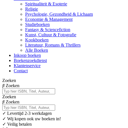
Spiritualiteit & Esoterie
Religie
Psychologie, Gezondheid & Lichaam
Economie & Management
Studieboeken
Fantasy & Sciencefiction
Kunst, Cultuur & Fotografie
Kookboeken
Literatuur, Romans & Thrillers
Alle Boeken
Inkoop boeken
Boekenzoekdienst
Klantenservice
Contact
Zoeken
Zoeken
Zoeken
Zoeken
✓
Levertijd 2-3 werkdagen
✓ Wij kopen ook uw boeken in!
✓ Veilig betalen