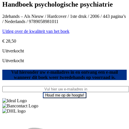
Handboek psychologische psychiatrie
2dehands – Als Nieuw / Hardcover / 1ste druk / 2006 / 443 pagina’s
/ Nederlands / 9789058981011
Uitleg over de kwaliteit van het boek
€
28,50
Uitverkocht
Uitverkocht
Vul hieronder uw e-mailadres in en ontvang een e-mail
wanneer dit boek weer tweedehands op voorraad is.
Houd me op de hoogte!