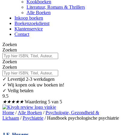
Kookboeken
Literatuur, Romans & Thrillers
Alle Boeken
Inkoop boeken
Boekenzoekdienst
Klantenservice
Contact
Zoeken
Zoeken
Zoeken
Zoeken
✓
Levertijd 2-3 werkdagen
✓ Wij kopen ook uw boeken in!
✓ Veilig betalen
9.5
★
★
★
★
★
Waardering 5 van 5
Home
/
Alle Boeken
/
Psychologie, Gezondheid &
Lichaam
/
Psychiatrie
/ Handboek psychologische psychiatrie
J.E. Hovens