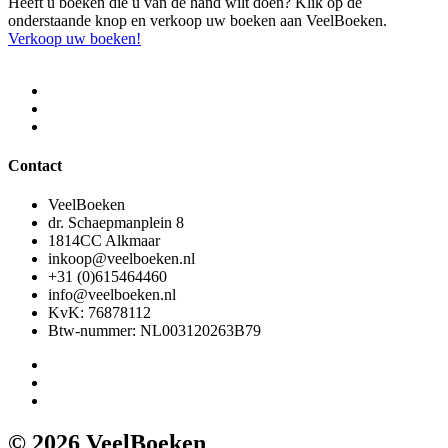
Heeft u boeken die u van de hand wilt doen? Klik op de
onderstaande knop en verkoop uw boeken aan VeelBoeken.
Verkoop uw boeken!
Contact
VeelBoeken
dr. Schaepmanplein 8
1814CC Alkmaar
inkoop@veelboeken.nl
+31 (0)615464460
info@veelboeken.nl
KvK: 76878112
Btw-nummer: NL003120263B79
© 2026 VeelBoeken