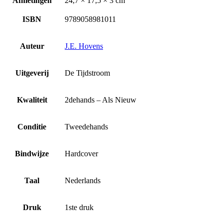
Afmetingen
24,7 × 17,5 × 3 cm
ISBN
9789058981011
Auteur
J.E. Hovens
Uitgeverij
De Tijdstroom
Kwaliteit
2dehands – Als Nieuw
Conditie
Tweedehands
Bindwijze
Hardcover
Taal
Nederlands
Druk
1ste druk