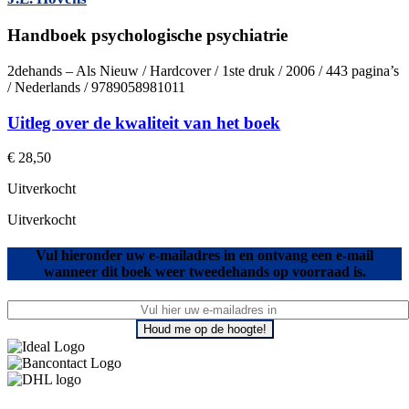
Handboek psychologische psychiatrie
2dehands – Als Nieuw / Hardcover / 1ste druk / 2006 / 443 pagina’s
/ Nederlands / 9789058981011
Uitleg over de kwaliteit van het boek
€
28,50
Uitverkocht
Uitverkocht
Vul hieronder uw e-mailadres in en ontvang een e-mail
wanneer dit boek weer tweedehands op voorraad is.
Houd me op de hoogte!