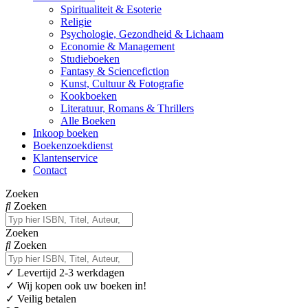
Spiritualiteit & Esoterie
Religie
Psychologie, Gezondheid & Lichaam
Economie & Management
Studieboeken
Fantasy & Sciencefiction
Kunst, Cultuur & Fotografie
Kookboeken
Literatuur, Romans & Thrillers
Alle Boeken
Inkoop boeken
Boekenzoekdienst
Klantenservice
Contact
Zoeken
Zoeken
Zoeken
Zoeken
✓
Levertijd 2-3 werkdagen
✓ Wij kopen ook uw boeken in!
✓ Veilig betalen