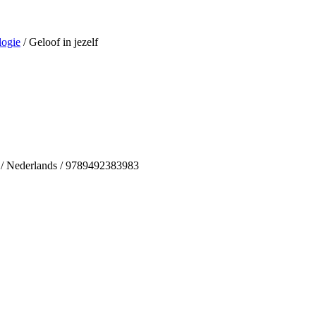
logie
/ Geloof in jezelf
s / Nederlands / 9789492383983