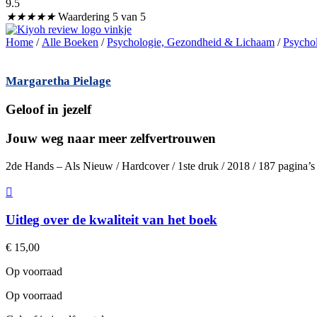
9.5
★
★
★
★
★
Waardering 5 van 5
Home
/
Alle Boeken
/
Psychologie, Gezondheid & Lichaam
/
Psycho
Margaretha Pielage
Geloof in jezelf
Jouw weg naar meer zelfvertrouwen
2de Hands – Als Nieuw / Hardcover / 1ste druk / 2018 / 187 pagina’
Uitleg over de kwaliteit van het boek
€
15,00
Op voorraad
Op voorraad