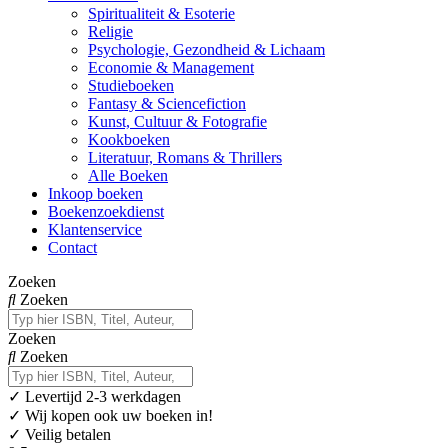
Spiritualiteit & Esoterie
Religie
Psychologie, Gezondheid & Lichaam
Economie & Management
Studieboeken
Fantasy & Sciencefiction
Kunst, Cultuur & Fotografie
Kookboeken
Literatuur, Romans & Thrillers
Alle Boeken
Inkoop boeken
Boekenzoekdienst
Klantenservice
Contact
Zoeken
Zoeken
Zoeken
Zoeken
✓
Levertijd 2-3 werkdagen
✓ Wij kopen ook uw boeken in!
✓ Veilig betalen