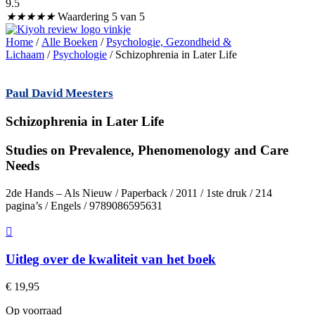
9.5
★
★
★
★
★
Waardering 5 van 5
Home
/
Alle Boeken
/
Psychologie, Gezondheid &
Lichaam
/
Psychologie
/ Schizophrenia in Later Life
Paul David Meesters
Schizophrenia in Later Life
Studies on Prevalence, Phenomenology and Care
Needs
2de Hands – Als Nieuw / Paperback / 2011 / 1ste druk / 214
pagina’s / Engels / 9789086595631
Uitleg over de kwaliteit van het boek
€
19,95
Op voorraad