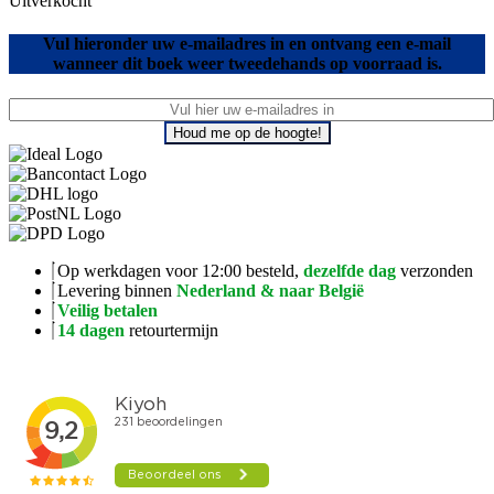
Uitverkocht
Vul hieronder uw e-mailadres in en ontvang een e-mail
wanneer dit boek weer tweedehands op voorraad is.
Houd me op de hoogte!
Op werkdagen voor 12:00 besteld,
dezelfde dag
verzonden
Levering binnen
Nederland & naar België
Veilig betalen
14 dagen
retourtermijn