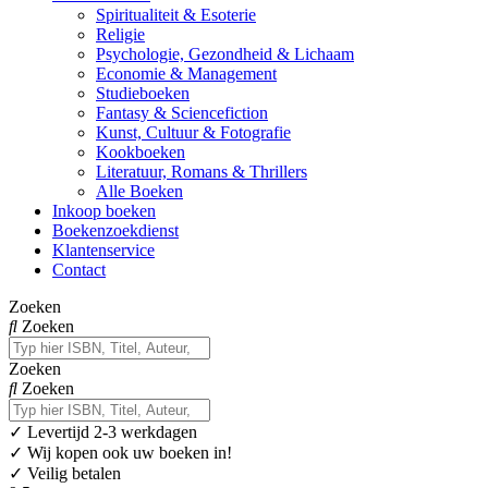
Spiritualiteit & Esoterie
Religie
Psychologie, Gezondheid & Lichaam
Economie & Management
Studieboeken
Fantasy & Sciencefiction
Kunst, Cultuur & Fotografie
Kookboeken
Literatuur, Romans & Thrillers
Alle Boeken
Inkoop boeken
Boekenzoekdienst
Klantenservice
Contact
Zoeken
Zoeken
Zoeken
Zoeken
✓
Levertijd 2-3 werkdagen
✓ Wij kopen ook uw boeken in!
✓ Veilig betalen