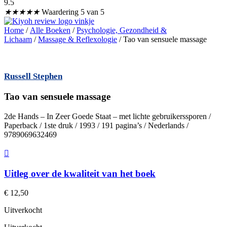
9.5
★
★
★
★
★
Waardering 5 van 5
Home
/
Alle Boeken
/
Psychologie, Gezondheid &
Lichaam
/
Massage & Reflexologie
/ Tao van sensuele massage
Russell Stephen
Tao van sensuele massage
2de Hands – In Zeer Goede Staat – met lichte gebruikerssporen /
Paperback / 1ste druk / 1993 / 191 pagina’s / Nederlands /
9789069632469
Uitleg over de kwaliteit van het boek
€
12,50
Uitverkocht