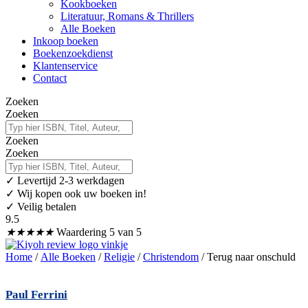
Kookboeken
Literatuur, Romans & Thrillers
Alle Boeken
Inkoop boeken
Boekenzoekdienst
Klantenservice
Contact
Zoeken
Zoeken
Zoeken
Zoeken
✓
Levertijd 2-3 werkdagen
✓ Wij kopen ook uw boeken in!
✓ Veilig betalen
9.5
★
★
★
★
★
Waardering 5 van 5
Home
/
Alle Boeken
/
Religie
/
Christendom
/ Terug naar onschuld
Paul Ferrini