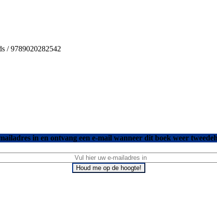
nds / 9789020282542
mailadres in en ontvang een e-mail wanneer dit boek weer tweedeh
Houd me op de hoogte!