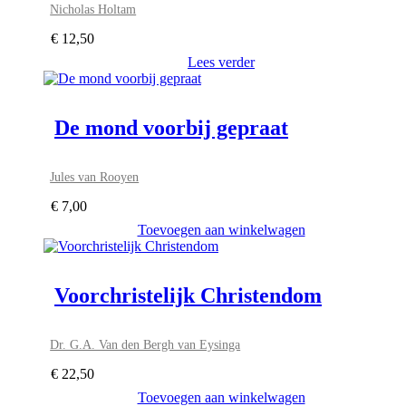
Nicholas Holtam
€
12,50
Lees verder
De mond voorbij gepraat
Jules van Rooyen
€
7,00
Toevoegen aan winkelwagen
Voorchristelijk Christendom
Dr. G.A. Van den Bergh van Eysinga
€
22,50
Toevoegen aan winkelwagen