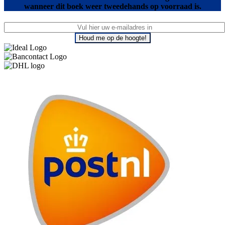
wanneer dit boek weer tweedehands op voorraad is.
Houd me op de hoogte!