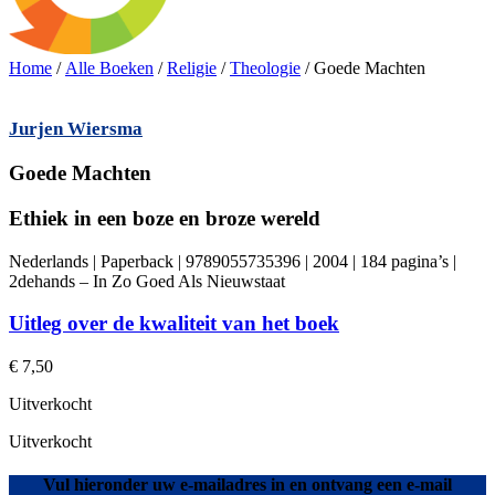
Home
/
Alle Boeken
/
Religie
/
Theologie
/ Goede Machten
Jurjen Wiersma
Goede Machten
Ethiek in een boze en broze wereld
Nederlands | Paperback | 9789055735396 | 2004 | 184 pagina’s |
2dehands – In Zo Goed Als Nieuwstaat
Uitleg over de kwaliteit van het boek
€
7,50
Uitverkocht
Uitverkocht
Vul hieronder uw e-mailadres in en ontvang een e-mail