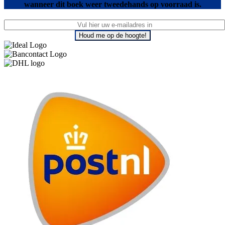
wanneer dit boek weer tweedehands op voorraad is.
Houd me op de hoogte!