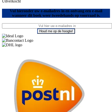
Uitverkocht
Vul hieronder uw e-mailadres in en ontvang een e-mail
wanneer dit boek weer tweedehands op voorraad is.
Houd me op de hoogte!