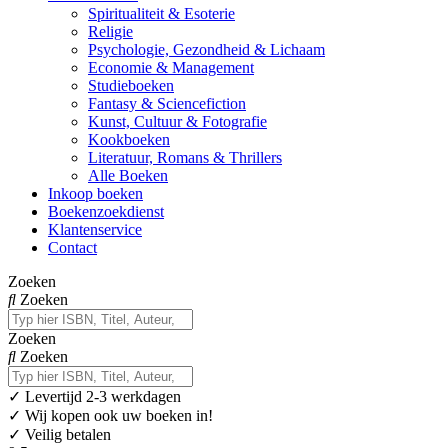
Spiritualiteit & Esoterie
Religie
Psychologie, Gezondheid & Lichaam
Economie & Management
Studieboeken
Fantasy & Sciencefiction
Kunst, Cultuur & Fotografie
Kookboeken
Literatuur, Romans & Thrillers
Alle Boeken
Inkoop boeken
Boekenzoekdienst
Klantenservice
Contact
Zoeken
Zoeken
Zoeken
Zoeken
✓
Levertijd 2-3 werkdagen
✓ Wij kopen ook uw boeken in!
✓ Veilig betalen