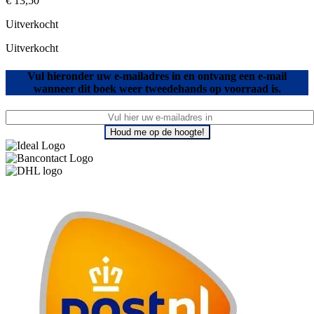
€
13,50
Uitverkocht
Uitverkocht
Vul hieronder uw e-mailadres in en ontvang een e-mail
wanneer dit boek weer tweedehands op voorraad is.
Houd me op de hoogte!