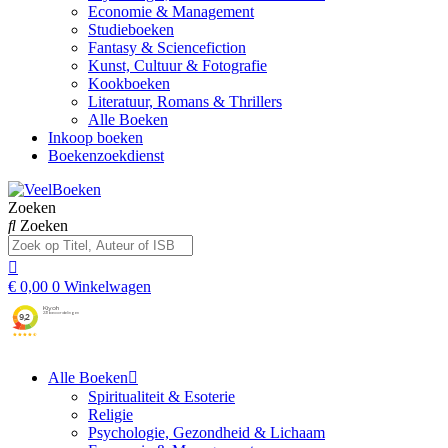
Economie & Management
Studieboeken
Fantasy & Sciencefiction
Kunst, Cultuur & Fotografie
Kookboeken
Literatuur, Romans & Thrillers
Alle Boeken
Inkoop boeken
Boekenzoekdienst
Zoeken
Zoeken
€
0,00
0
Winkelwagen
Alle Boeken
Spiritualiteit & Esoterie
Religie
Psychologie, Gezondheid & Lichaam