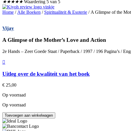
★
★
★
★
★
Waardering 5 van 5
Home
/
Alle Boeken
/
Spiritualiteit & Esoterie
/ A Glimpse of the Mot
Vijay
A Glimpse of the Mother’s Love and Action
2e Hands – Zeer Goede Staat / Paperback / 1997 / 196 Pagina’s / En
Uitleg over de kwaliteit van het boek
€
25,00
Op voorraad
Op voorraad
A
Toevoegen aan winkelwagen
Glimpse
of
the