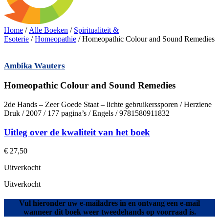
Home
/
Alle Boeken
/
Spiritualiteit &
Esoterie
/
Homeopathie
/ Homeopathic Colour and Sound Remedies
Ambika Wauters
Homeopathic Colour and Sound Remedies
2de Hands – Zeer Goede Staat – lichte gebruikerssporen / Herziene
Druk / 2007 / 177 pagina’s / Engels / 9781580911832
Uitleg over de kwaliteit van het boek
€
27,50
Uitverkocht
Uitverkocht
Vul hieronder uw e-mailadres in en ontvang een e-mail
wanneer dit boek weer tweedehands op voorraad is.