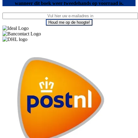
wanneer dit boek weer tweedehands op voorraad is.
Houd me op de hoogte!