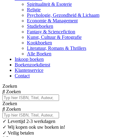
Spiritualiteit & Esoterie
Religie
Psychologie, Gezondheid & Lichaam
Economie & Management
Studieboeken
Fantasy & Sciencefiction
Kunst, Cultuur & Fotografie
Kookboeken
Literatuur, Romans & Thrillers
Alle Boeken
Inkoop boeken
Boekenzoekdienst
Klantenservice
Contact
Zoeken
Zoeken
Zoeken
Zoeken
✓
Levertijd 2-3 werkdagen
✓ Wij kopen ook uw boeken in!
✓ Veilig betalen