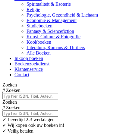
Spiritualiteit & Esoterie
Religie
Psychologie, Gezondheid & Lichaam
Economie & Management
Studieboeken
Fantasy & Sciencefiction
Kunst, Cultuur & Fotografie
Kookboeken
Literatuur, Romans & Thrillers
Alle Boeken
Inkoop boeken
Boekenzoekdienst
Klantenservice
Contact
Zoeken
Zoeken
Zoeken
Zoeken
✓
Levertijd 2-3 werkdagen
✓ Wij kopen ook uw boeken in!
✓ Veilig betalen