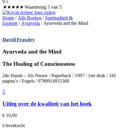
9.5
★
★
★
★
★
Waardering 5 van 5
Home
/
Alle Boeken
/
Spiritualiteit &
Esoterie
/
Ayurveda
/ Ayurveda and the Mind
David Frawley
Ayurveda and the Mind
The Healing of Consciousness
2de Hands – Als Nieuw / Paperback / 1997 / 1ste druk / 345
pagina’s / Engels / 9780914955368
Uitleg over de kwaliteit van het boek
€
10,00
Uitverkocht