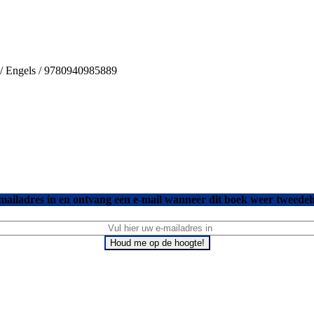
s / Engels / 9780940985889
mailadres in en ontvang een e-mail wanneer dit boek weer tweedeh
Houd me op de hoogte!