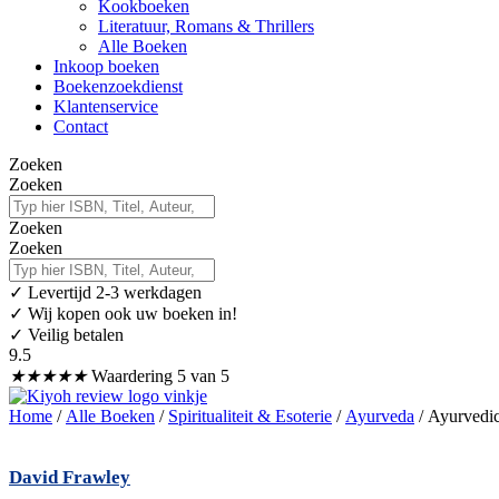
Kookboeken
Literatuur, Romans & Thrillers
Alle Boeken
Inkoop boeken
Boekenzoekdienst
Klantenservice
Contact
Zoeken
Zoeken
Zoeken
Zoeken
✓
Levertijd 2-3 werkdagen
✓ Wij kopen ook uw boeken in!
✓ Veilig betalen
9.5
★
★
★
★
★
Waardering 5 van 5
Home
/
Alle Boeken
/
Spiritualiteit & Esoterie
/
Ayurveda
/ Ayurvedic
David Frawley