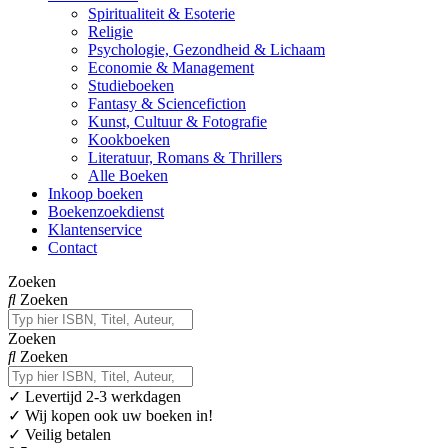
Spiritualiteit & Esoterie
Religie
Psychologie, Gezondheid & Lichaam
Economie & Management
Studieboeken
Fantasy & Sciencefiction
Kunst, Cultuur & Fotografie
Kookboeken
Literatuur, Romans & Thrillers
Alle Boeken
Inkoop boeken
Boekenzoekdienst
Klantenservice
Contact
Zoeken
Zoeken
Zoeken
Zoeken
✓
Levertijd 2-3 werkdagen
✓ Wij kopen ook uw boeken in!
✓ Veilig betalen