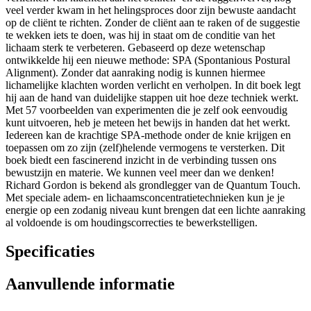
veel verder kwam in het helingsproces door zijn bewuste aandacht
op de cliënt te richten. Zonder de cliënt aan te raken of de suggestie
te wekken iets te doen, was hij in staat om de conditie van het
lichaam sterk te verbeteren. Gebaseerd op deze wetenschap
ontwikkelde hij een nieuwe methode: SPA (Spontanious Postural
Alignment). Zonder dat aanraking nodig is kunnen hiermee
lichamelijke klachten worden verlicht en verholpen. In dit boek legt
hij aan de hand van duidelijke stappen uit hoe deze techniek werkt.
Met 57 voorbeelden van experimenten die je zelf ook eenvoudig
kunt uitvoeren, heb je meteen het bewijs in handen dat het werkt.
Iedereen kan de krachtige SPA-methode onder de knie krijgen en
toepassen om zo zijn (zelf)helende vermogens te versterken. Dit
boek biedt een fascinerend inzicht in de verbinding tussen ons
bewustzijn en materie. We kunnen veel meer dan we denken!
Richard Gordon is bekend als grondlegger van de Quantum Touch.
Met speciale adem- en lichaamsconcentratietechnieken kun je je
energie op een zodanig niveau kunt brengen dat een lichte aanraking
al voldoende is om houdingscorrecties te bewerkstelligen.
Specificaties
Aanvullende informatie