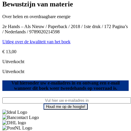
Bewustzijn van materie
Over helen en overdraagbare energie
2e Hands – Als Nieuw / Paperback / 2018 / 1ste druk / 172 Pagina’s
/ Nederlands / 9789020214598
Uitleg over de kwaliteit van het boek
€
13,00
Uitverkocht
Uitverkocht
Vul hieronder uw e-mailadres in en ontvang een e-mail
wanneer dit boek weer tweedehands op voorraad is.
Houd me op de hoogte!