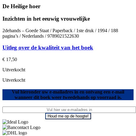
De Heilige hoer
Inzichten in het eeuwig vrouwelijke
2dehands – Goede Staat / Paperback / 1ste druk / 1994 / 188
pagina’s / Nederlands / 9789021522630
Uitleg over de kwaliteit van het boek
€
17,50
Uitverkocht
Uitverkocht
Vul hieronder uw e-mailadres in en ontvang een e-mail
wanneer dit boek weer tweedehands op voorraad is.
Houd me op de hoogte!