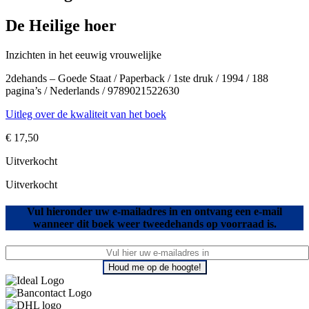
De Heilige hoer
Inzichten in het eeuwig vrouwelijke
2dehands – Goede Staat / Paperback / 1ste druk / 1994 / 188
pagina’s / Nederlands / 9789021522630
Uitleg over de kwaliteit van het boek
€
17,50
Uitverkocht
Uitverkocht
Vul hieronder uw e-mailadres in en ontvang een e-mail
wanneer dit boek weer tweedehands op voorraad is.
Houd me op de hoogte!