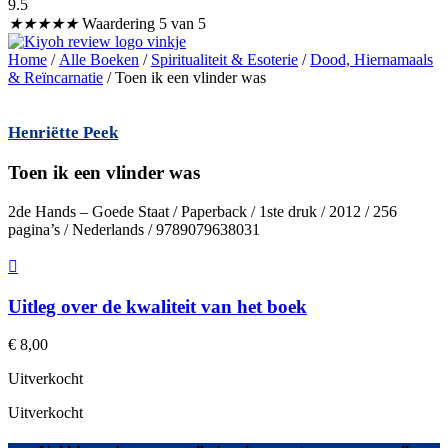
9.5
★
★
★
★
★
Waardering 5 van 5
Home
/
Alle Boeken
/
Spiritualiteit & Esoterie
/
Dood, Hiernamaals
& Reïncarnatie
/ Toen ik een vlinder was
Henriëtte Peek
Toen ik een vlinder was
2de Hands – Goede Staat / Paperback / 1ste druk / 2012 / 256
pagina’s / Nederlands / 9789079638031
Uitleg over de kwaliteit van het boek
€
8,00
Uitverkocht
Uitverkocht