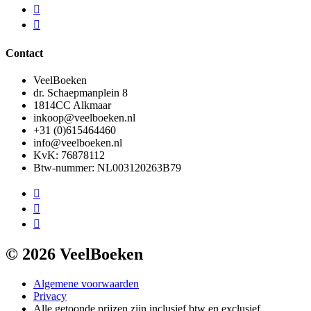
Contact
VeelBoeken
dr. Schaepmanplein 8
1814CC Alkmaar
inkoop@veelboeken.nl
+31 (0)615464460
info@veelboeken.nl
KvK: 76878112
Btw-nummer: NL003120263B79
© 2026 VeelBoeken
Algemene voorwaarden
Privacy
Alle getoonde prijzen zijn inclusief btw en exclusief