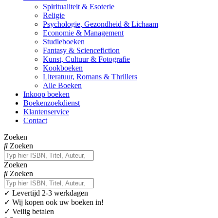
Spiritualiteit & Esoterie
Religie
Psychologie, Gezondheid & Lichaam
Economie & Management
Studieboeken
Fantasy & Sciencefiction
Kunst, Cultuur & Fotografie
Kookboeken
Literatuur, Romans & Thrillers
Alle Boeken
Inkoop boeken
Boekenzoekdienst
Klantenservice
Contact
Zoeken
Zoeken
Zoeken
Zoeken
✓
Levertijd 2-3 werkdagen
✓ Wij kopen ook uw boeken in!
✓ Veilig betalen