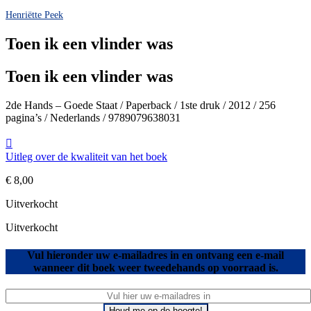
Henriëtte Peek
Toen ik een vlinder was
Toen ik een vlinder was
2de Hands – Goede Staat / Paperback / 1ste druk / 2012 / 256
pagina’s / Nederlands / 9789079638031
Uitleg over de kwaliteit van het boek
€
8,00
Uitverkocht
Uitverkocht
Vul hieronder uw e-mailadres in en ontvang een e-mail
wanneer dit boek weer tweedehands op voorraad is.
Houd me op de hoogte!