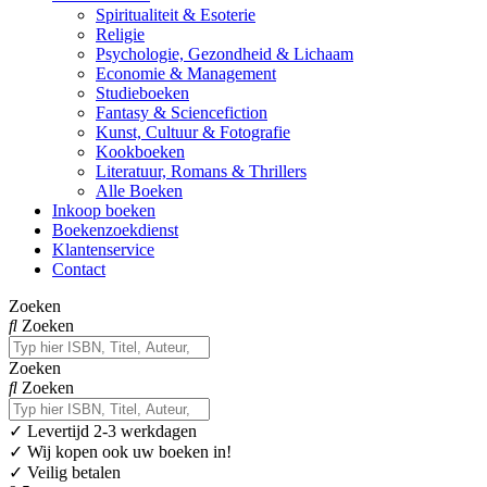
Spiritualiteit & Esoterie
Religie
Psychologie, Gezondheid & Lichaam
Economie & Management
Studieboeken
Fantasy & Sciencefiction
Kunst, Cultuur & Fotografie
Kookboeken
Literatuur, Romans & Thrillers
Alle Boeken
Inkoop boeken
Boekenzoekdienst
Klantenservice
Contact
Zoeken
Zoeken
Zoeken
Zoeken
✓
Levertijd 2-3 werkdagen
✓ Wij kopen ook uw boeken in!
✓ Veilig betalen