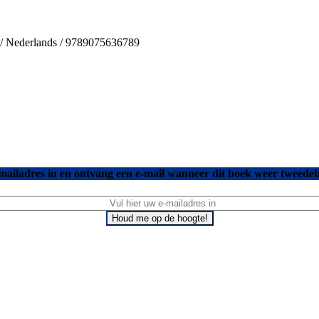
s / Nederlands / 9789075636789
mailadres in en ontvang een e-mail wanneer dit boek weer tweedeh
Houd me op de hoogte!