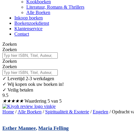
Kookboeken
Literatuur, Romans & Thrillers
Alle Boeken
Inkoop boeken
Boekenzoekdienst
Klantenservice
Contact
Zoeken
Zoeken
Zoeken
Zoeken
✓
Levertijd 2-3 werkdagen
✓ Wij kopen ook uw boeken in!
✓ Veilig betalen
9.5
★
★
★
★
★
Waardering 5 van 5
Home
/
Alle Boeken
/
Spiritualiteit & Esoterie
/
Engelen
/ Opdracht v
Esther Mannee
,
Maria Felling