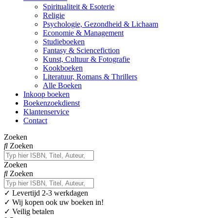
Spiritualiteit & Esoterie
Religie
Psychologie, Gezondheid & Lichaam
Economie & Management
Studieboeken
Fantasy & Sciencefiction
Kunst, Cultuur & Fotografie
Kookboeken
Literatuur, Romans & Thrillers
Alle Boeken
Inkoop boeken
Boekenzoekdienst
Klantenservice
Contact
Zoeken
Zoeken
Zoeken
Zoeken
✓
Levertijd 2-3 werkdagen
✓ Wij kopen ook uw boeken in!
✓ Veilig betalen