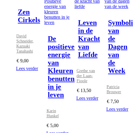
Zen
Cirkels
Leven
Symboli
in de
van
David
De
Kracht
de
Schneider
,
positieve
van
Dagen
Kazuaki
Tanahashi
energie
Liefde
van
€
9,00
van
de
Lees verder
Kleuren
Week
Grethe van
der Laan-
benutten
Fioole
in je
Patricia
€
13,50
Brouwer
leven
Lees verder
€
7,50
Lees verder
Karin
Hunkel
€
5,00