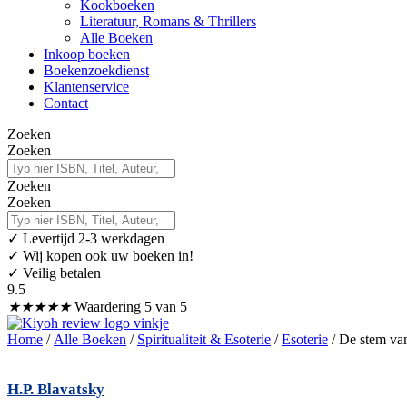
Kookboeken
Literatuur, Romans & Thrillers
Alle Boeken
Inkoop boeken
Boekenzoekdienst
Klantenservice
Contact
Zoeken
Zoeken
Zoeken
Zoeken
✓
Levertijd 2-3 werkdagen
✓ Wij kopen ook uw boeken in!
✓ Veilig betalen
9.5
★
★
★
★
★
Waardering 5 van 5
Home
/
Alle Boeken
/
Spiritualiteit & Esoterie
/
Esoterie
/ De stem van
H.P. Blavatsky