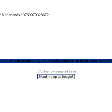
s / Nederlands / 9789070328672
mailadres in en ontvang een e-mail wanneer dit boek weer tweedeh
Houd me op de hoogte!