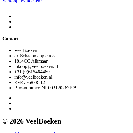
Verkoop uw boeken!
Contact
VeelBoeken
dr. Schaepmanplein 8
1814CC Alkmaar
inkoop@veelboeken.nl
+31 (0)615464460
info@veelboeken.nl
KvK: 76878112
Btw-nummer: NL003120263B79
© 2026 VeelBoeken