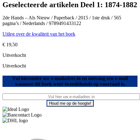
Geselecteerde artikelen Deel 1: 1874-1882
2de Hands – Als Nieuw / Paperback / 2015 / 1ste druk / 565
pagina’s / Nederlands / 9789491433122
Uitleg over de kwaliteit van het boek
€
19,50
Uitverkocht
Uitverkocht
Vul hieronder uw e-mailadres in en ontvang een e-mail
wanneer dit boek weer tweedehands op voorraad is.
Houd me op de hoogte!