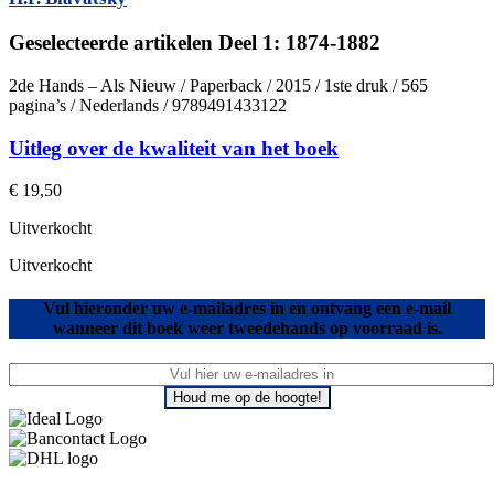
Geselecteerde artikelen Deel 1: 1874-1882
2de Hands – Als Nieuw / Paperback / 2015 / 1ste druk / 565
pagina’s / Nederlands / 9789491433122
Uitleg over de kwaliteit van het boek
€
19,50
Uitverkocht
Uitverkocht
Vul hieronder uw e-mailadres in en ontvang een e-mail
wanneer dit boek weer tweedehands op voorraad is.
Houd me op de hoogte!