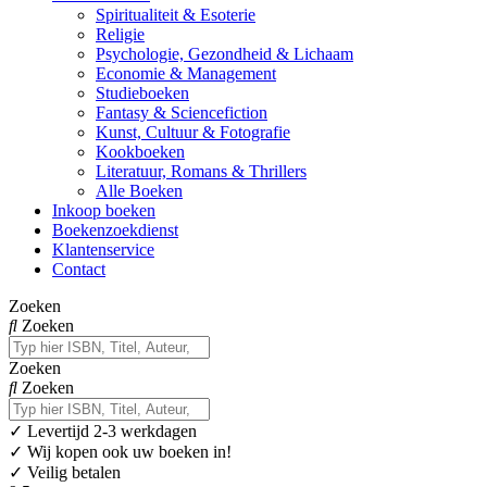
Spiritualiteit & Esoterie
Religie
Psychologie, Gezondheid & Lichaam
Economie & Management
Studieboeken
Fantasy & Sciencefiction
Kunst, Cultuur & Fotografie
Kookboeken
Literatuur, Romans & Thrillers
Alle Boeken
Inkoop boeken
Boekenzoekdienst
Klantenservice
Contact
Zoeken
Zoeken
Zoeken
Zoeken
✓
Levertijd 2-3 werkdagen
✓ Wij kopen ook uw boeken in!
✓ Veilig betalen